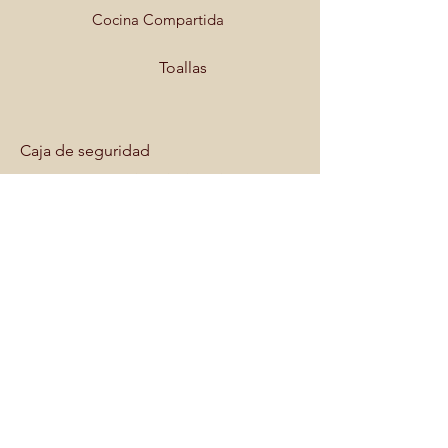
Cocina Compartida
Toallas
Caja de seguridad
Acogedora y amplia habitación ubicada en la
planta baja, con una gran y confortable cama
king size y sofa cama, escritorio, Aire
acondicionado, caja fuerte, baño completo
privado.
Baño privado