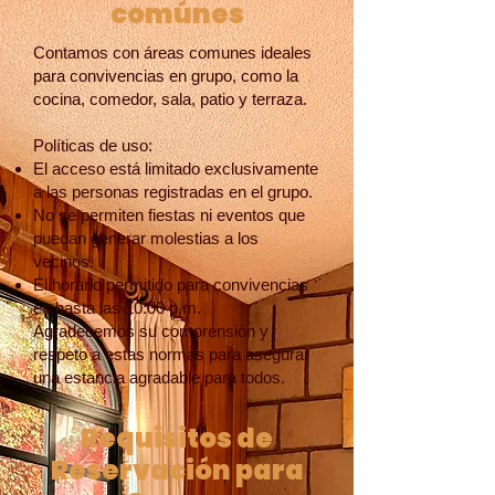
comúnes
Contamos con áreas comunes ideales
para convivencias en grupo, como la
cocina, comedor, sala, patio y terraza.
Políticas de uso:
El acceso está limitado exclusivamente
a las personas registradas en el grupo.
No se permiten fiestas ni eventos que
puedan generar molestias a los
vecinos.
El horario permitido para convivencias
es hasta las 10:00 p.m.
Agradecemos su comprensión y
respeto a estas normas para asegurar
una estancia agradable para todos.
Requisitos de
Reservación para