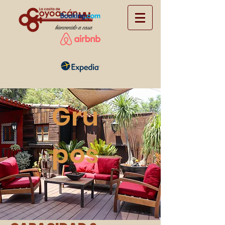
Gru
pos