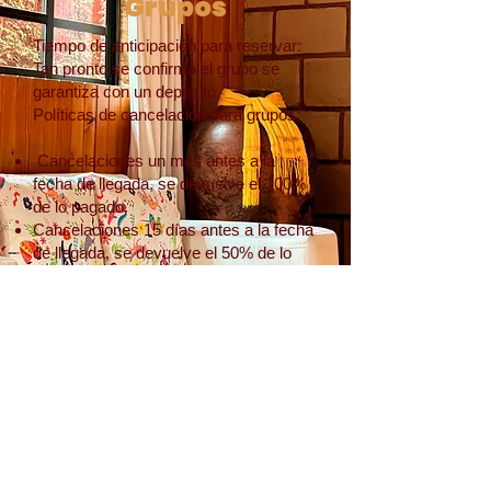
Grupos
Tiempo de anticipación para reservar:
Tan pronto se confirma el grupo se
garantiza con un deposito
Políticas de cancelación para grupos:
Cancelaciones un mes antes a la
fecha de llegada, se devuelve el 100%
de lo pagado.
Cancelaciones 15 días antes a la fecha
de llegada, se devuelve el 50% de lo
pagado.
Cancelaciones con menos de 15 días
de antelación a la fecha de llegada, no
habrá reembolso del importe pagado.
Nota: tenemos otro hotel a 2 minutos
llamado Casa Real Coyoacán, casi con
las mismas condiciones con pequeñas
diferencias y podríamos hospedar a