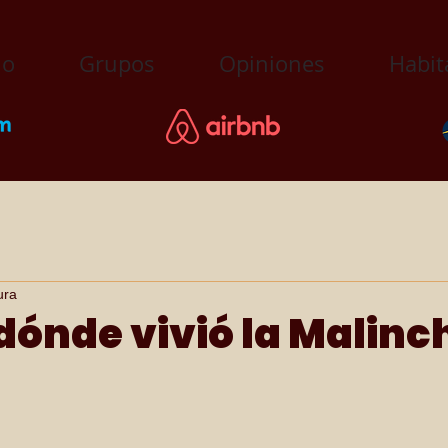
io
Grupos
Opiniones
Habit
ura
dónde vivió la Malinc